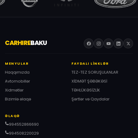
CARHIRE
BAKU
MENYULAR
FAYDALI LINKLƏR
Haqqımızda
TEZ-TEZ SORUŞULANLAR
Avtomobillər
XİDMƏT ŞƏBƏKƏSİ
Xidmətlər
TƏHLÜKƏSİZLİK
Bizimlə əlaqə
Şərtlər və Qaydalar
ƏLAQƏ
994552866690
994508220029