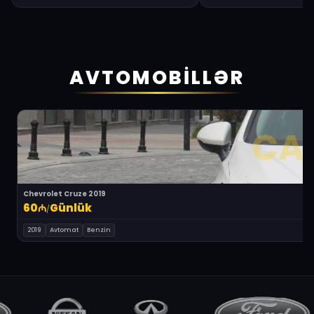
AVTOMOBİLLƏR
Chevrolet Cruze 2019
60
₼
Günlük
/
2019
Avtomat
Benzin