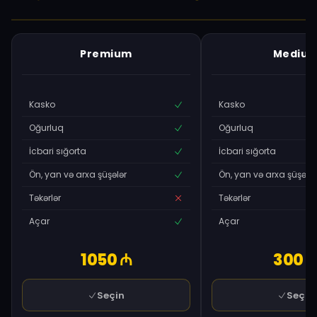
Premium
Mediu
Kasko
Kasko
Oğurluq
Oğurluq
İcbari sığorta
İcbari sığorta
Ön, yan və arxa şüşələr
Ön, yan və arxa şüşələr
Təkərlər
Təkərlər
Açar
Açar
1050 ₼
300 
Seçin
Seçin