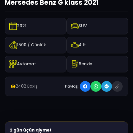
Mersedes Benz G klass 2021
2021
SUV
1500
/ Günlük
4 lt
Avtomat
Benzin
2482 Baxış
Paylaş:
2 gün üçün qiymət