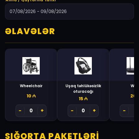
ƏLAVƏLƏR
Wheelchair
Uşaq təhlükəsizlik
Wi-f
oturacağı
10
₼
20
15
₼
-
+
-
+
-
SIĞORTA PAKETLƏRI